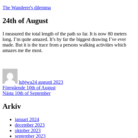
Hoppa
The Wanderer's dilemma
till
innehåll
24th of August
I measured the total length of the path so far. It is now 80 meters
long. I’m quite amazed. It’s by far the biggest drawing I’ve ever
made. But it is the trace from a persons walking activities which
amazes me the most.
Författare
Publicerat
den
lubjwa
24 augusti 2023
Inläggsnavigering
Föregående
Föregående
10th of August
Nästa
inlägg:
Nästa
10th of September
inlägg:
Arkiv
januari 2024
december 2023
oktober 2023
september 2023