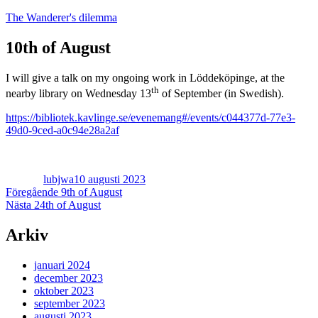
Hoppa
The Wanderer's dilemma
till
innehåll
10th of August
I will give a talk on my ongoing work in Löddeköpinge, at the
th
nearby library on Wednesday 13
of September (in Swedish).
https://bibliotek.kavlinge.se/evenemang#/events/c044377d-77e3-
49d0-9ced-a0c94e28a2af
Författare
Publicerat
den
lubjwa
10 augusti 2023
Inläggsnavigering
Föregående
Föregående
9th of August
Nästa
inlägg:
Nästa
24th of August
inlägg:
Arkiv
januari 2024
december 2023
oktober 2023
september 2023
augusti 2023